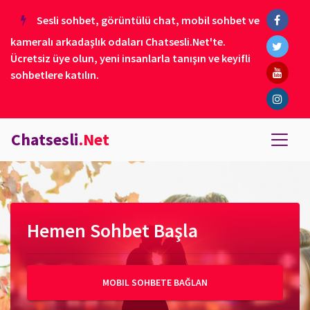
Sesli sohbet, görüntülü chat, mobil sohbet ve
kameralı arkadaşlık odaları Chatsesli.Net'te.
Ücretsiz üye olun, yeni insanlarla tanışın ve keyifli
sohbetlere katılın.
Chatsesli
.Net
Hemen Sohbet Başla
MOBIL SOHBETE BAĞLAN