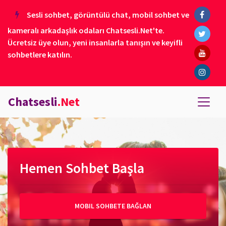
Sesli sohbet, görüntülü chat, mobil sohbet ve
kameralı arkadaşlık odaları Chatsesli.Net'te.
Ücretsiz üye olun, yeni insanlarla tanışın ve keyifli
sohbetlere katılın.
Chatsesli
.Net
Hemen Sohbet Başla
MOBIL SOHBETE BAĞLAN