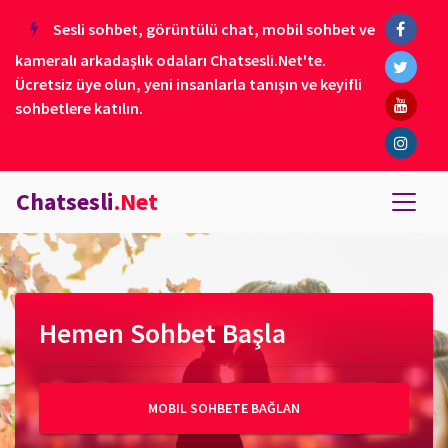
Sesli sohbet, görüntülü chat, mobil sohbet ve
kameralı arkadaşlık odaları Chatsesli.Net'te.
Ücretsiz üye olun, yeni insanlarla tanışın ve keyifli
sohbetlere katılın.
Chatsesli
.Net
Hemen Sohbet Başla
MOBIL SOHBETE BAĞLAN