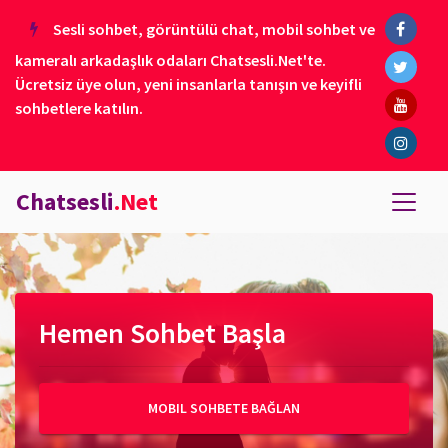
Sesli sohbet, görüntülü chat, mobil sohbet ve
kameralı arkadaşlık odaları Chatsesli.Net'te.
Ücretsiz üye olun, yeni insanlarla tanışın ve keyifli
sohbetlere katılın.
Chatsesli
.Net
Hemen Sohbet Başla
MOBIL SOHBETE BAĞLAN