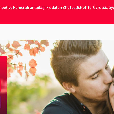
bet ve kameralı arkadaşlık odaları Chatsesli.Net'te. Ücretsiz üye