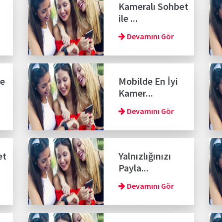
Kameralı Sohbet
ile ...
Devamını Gör
ve
Mobilde En İyi
Kamer...
Devamını Gör
et
Yalnızlığınızı
Payla...
Devamını Gör