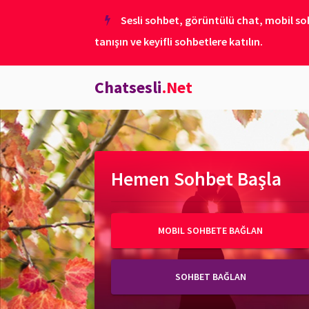
Sesli sohbet, görüntülü chat, mobil soh
tanışın ve keyifli sohbetlere katılın.
Chatsesli
.Net
Hemen Sohbet Başla
MOBIL SOHBETE BAĞLAN
SOHBET BAĞLAN