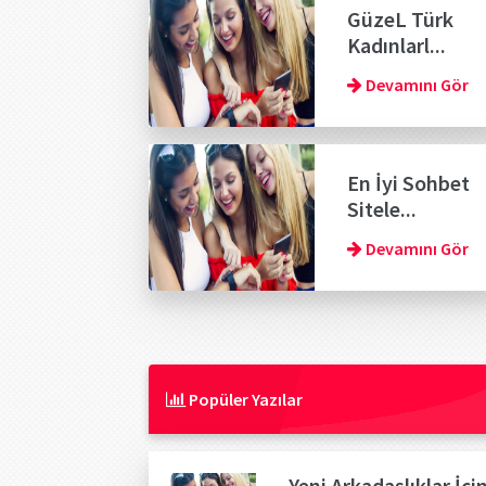
GüzeL Türk
Kadınlarl...
Devamını Gör
En İyi Sohbet
Sitele...
Devamını Gör
Popüler Yazılar
Yeni Arkadaşlıklar İçi