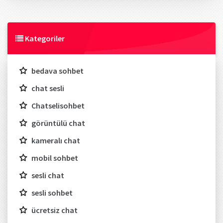
Kategoriler
bedava sohbet
chat sesli
Chatselisohbet
görüntülü chat
kameralı chat
mobil sohbet
sesli chat
sesli sohbet
ücretsiz chat