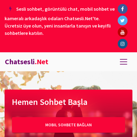
Sesli sohbet, görüntülü chat, mobil sohbet ve
kameralı arkadaşlık odaları Chatsesli.Net'te.
Ücretsiz üye olun, yeni insanlarla tanışın ve keyifli
sohbetlere katılın.
Chatsesli
.Net
Hemen Sohbet Başla
MOBIL SOHBETE BAĞLAN