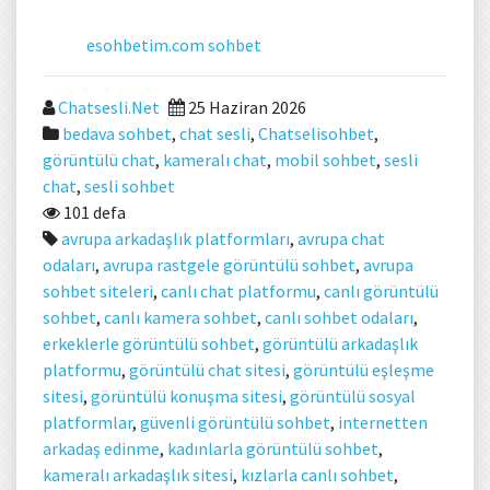
esohbetim.com sohbet
Chatsesli.Net
25 Haziran 2026
bedava sohbet
,
chat sesli
,
Chatselisohbet
,
görüntülü chat
,
kameralı chat
,
mobil sohbet
,
sesli
chat
,
sesli sohbet
101 defa
avrupa arkadaşlık platformları
,
avrupa chat
odaları
,
avrupa rastgele görüntülü sohbet
,
avrupa
sohbet siteleri
,
canlı chat platformu
,
canlı görüntülü
sohbet
,
canlı kamera sohbet
,
canlı sohbet odaları
,
erkeklerle görüntülü sohbet
,
görüntülü arkadaşlık
platformu
,
görüntülü chat sitesi
,
görüntülü eşleşme
sitesi
,
görüntülü konuşma sitesi
,
görüntülü sosyal
platformlar
,
güvenli görüntülü sohbet
,
internetten
arkadaş edinme
,
kadınlarla görüntülü sohbet
,
kameralı arkadaşlık sitesi
,
kızlarla canlı sohbet
,