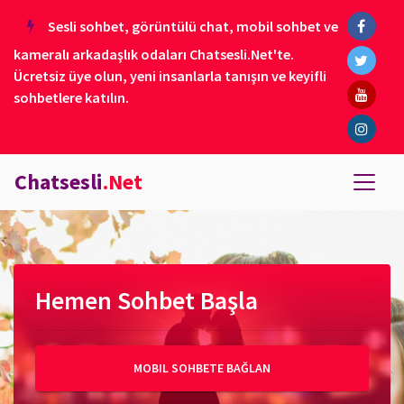
Sesli sohbet, görüntülü chat, mobil sohbet ve
kameralı arkadaşlık odaları Chatsesli.Net'te.
Ücretsiz üye olun, yeni insanlarla tanışın ve keyifli
sohbetlere katılın.
Chatsesli
.Net
Hemen Sohbet Başla
MOBIL SOHBETE BAĞLAN