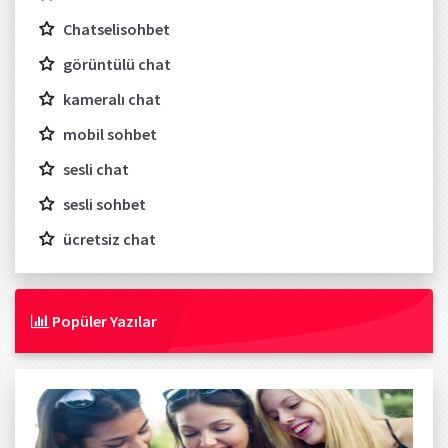
Chatselisohbet
görüntülü chat
kameralı chat
mobil sohbet
sesli chat
sesli sohbet
ücretsiz chat
Popüler Yazılar