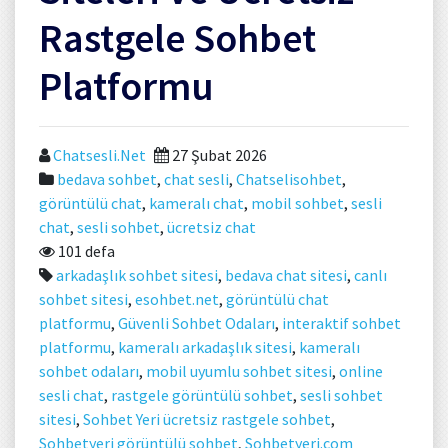
Rastgele Sohbet
Platformu
Chatsesli.Net
27 Şubat 2026
bedava sohbet
,
chat sesli
,
Chatselisohbet
,
görüntülü chat
,
kameralı chat
,
mobil sohbet
,
sesli
chat
,
sesli sohbet
,
ücretsiz chat
101 defa
arkadaşlık sohbet sitesi
,
bedava chat sitesi
,
canlı
sohbet sitesi
,
esohbet.net
,
görüntülü chat
platformu
,
Güvenli Sohbet Odaları
,
interaktif sohbet
platformu
,
kameralı arkadaşlık sitesi
,
kameralı
sohbet odaları
,
mobil uyumlu sohbet sitesi
,
online
sesli chat
,
rastgele görüntülü sohbet
,
sesli sohbet
sitesi
,
Sohbet Yeri ücretsiz rastgele sohbet
,
Sohbetyeri görüntülü sohbet
,
Sohbetyeri.com