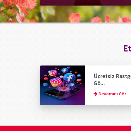
E
Ücretsiz Rastg
Gö...
Devamını Gör