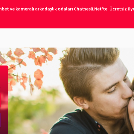
bet ve kameralı arkadaşlık odaları Chatsesli.Net'te. Ücretsiz üye