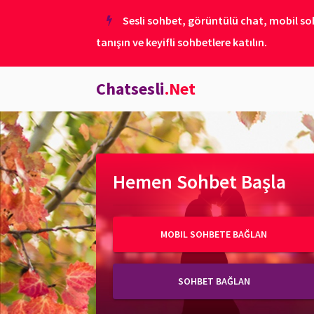
Sesli sohbet, görüntülü chat, mobil soh
tanışın ve keyifli sohbetlere katılın.
Chatsesli
.Net
Hemen Sohbet Başla
MOBIL SOHBETE BAĞLAN
SOHBET BAĞLAN