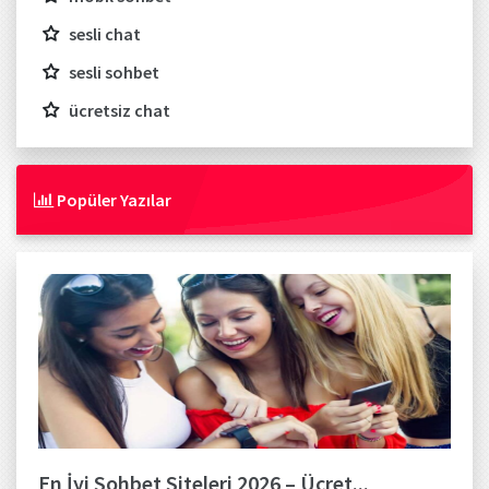
sesli chat
sesli sohbet
ücretsiz chat
Popüler Yazılar
En İyi Sohbet Siteleri 2026 – Ücret...