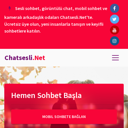
Sesli sohbet, görüntülü chat, mobil sohbet ve
kameralı arkadaşlık odaları Chatsesli.Net'te.
Ücretsiz üye olun, yeni insanlarla tanışın ve keyifli
sohbetlere katılın.
Chatsesli
.Net
Hemen Sohbet Başla
MOBIL SOHBETE BAĞLAN