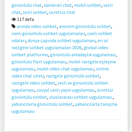
görüntülü chat
,
kameralı chat
,
mobil sohbet
,
sesli
chat
,
sesli sohbet
,
ücretsiz chat
117 defa
anında video sohbet
,
anonim görüntülü sohbet
,
canlı görüntülü sohbet uygulamaları
,
canlı sohbet
odaları
,
dünya çapında sohbet uygulaması
,
en iyi
rastgele sohbet uygulamaları 2026
,
global video
sohbet platformu
,
görüntülü arkadaşlık uygulaması
,
görüntülü flört uygulaması
,
mobil rastgele eşleşme
uygulaması
,
mobil video chat uygulaması
,
online
video chat sitesi
,
rastgele görüntülü sohbet
,
rastgele video sohbet
,
sesli ve görüntülü sohbet
uygulaması
,
sosyal canlı yayın uygulaması
,
ücretsiz
görüntülü sohbet
,
uluslararası sohbet uygulaması.
,
yabancılarla görüntülü sohbet
,
yabancılarla tanışma
uygulaması