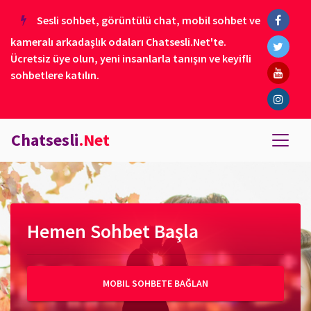
Sesli sohbet, görüntülü chat, mobil sohbet ve
kameralı arkadaşlık odaları Chatsesli.Net'te.
Ücretsiz üye olun, yeni insanlarla tanışın ve keyifli
sohbetlere katılın.
Chatsesli
.Net
Hemen Sohbet Başla
MOBIL SOHBETE BAĞLAN