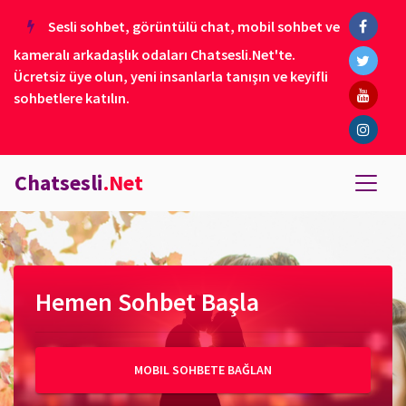
Sesli sohbet, görüntülü chat, mobil sohbet ve
kameralı arkadaşlık odaları Chatsesli.Net'te.
Ücretsiz üye olun, yeni insanlarla tanışın ve keyifli
sohbetlere katılın.
Chatsesli
.Net
Hemen Sohbet Başla
MOBIL SOHBETE BAĞLAN