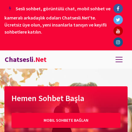
Sesli sohbet, görüntülü chat, mobil sohbet ve
kameralı arkadaşlık odaları Chatsesli.Net'te.
Ücretsiz üye olun, yeni insanlarla tanışın ve keyifli
sohbetlere katılın.
Chatsesli
.Net
Hemen Sohbet Başla
MOBIL SOHBETE BAĞLAN