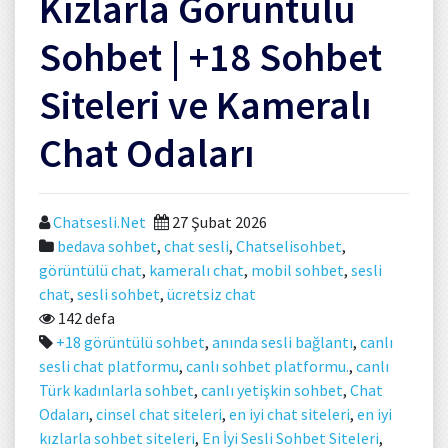
Kızlarla Görüntülü
Sohbet | +18 Sohbet
Siteleri ve Kameralı
Chat Odaları
Chatsesli.Net
27 Şubat 2026
bedava sohbet
,
chat sesli
,
Chatselisohbet
,
görüntülü chat
,
kameralı chat
,
mobil sohbet
,
sesli
chat
,
sesli sohbet
,
ücretsiz chat
142 defa
+18 görüntülü sohbet
,
anında sesli bağlantı
,
canlı
sesli chat platformu
,
canlı sohbet platformu.
,
canlı
Türk kadınlarla sohbet
,
canlı yetişkin sohbet
,
Chat
Odaları
,
cinsel chat siteleri
,
en iyi chat siteleri
,
en iyi
kızlarla sohbet siteleri
,
En İyi Sesli Sohbet Siteleri
,