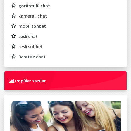
görüntülü chat
kameralı chat
mobil sohbet
sesli chat
sesli sohbet
ücretsiz chat
Popüler Yazılar