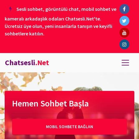
Sesli sohbet, görüntülü chat, mobil sohbet ve
kameralı arkadaşlık odaları Chatsesli.Net'te.
Ücretsiz üye olun, yeni insanlarla tanışın ve keyifli
sohbetlere katılın.
Chatsesli
.Net
Hemen Sohbet Başla
MOBIL SOHBETE BAĞLAN