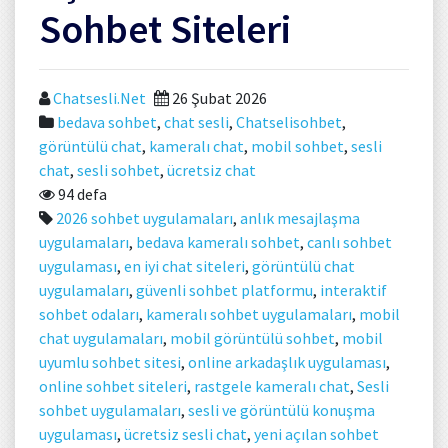
Sohbet Siteleri
Chatsesli.Net
26 Şubat 2026
bedava sohbet
,
chat sesli
,
Chatselisohbet
,
görüntülü chat
,
kameralı chat
,
mobil sohbet
,
sesli
chat
,
sesli sohbet
,
ücretsiz chat
94 defa
2026 sohbet uygulamaları
,
anlık mesajlaşma
uygulamaları
,
bedava kameralı sohbet
,
canlı sohbet
uygulaması
,
en iyi chat siteleri
,
görüntülü chat
uygulamaları
,
güvenli sohbet platformu
,
interaktif
sohbet odaları
,
kameralı sohbet uygulamaları
,
mobil
chat uygulamaları
,
mobil görüntülü sohbet
,
mobil
uyumlu sohbet sitesi
,
online arkadaşlık uygulaması
,
online sohbet siteleri
,
rastgele kameralı chat
,
Sesli
sohbet uygulamaları
,
sesli ve görüntülü konuşma
uygulaması
,
ücretsiz sesli chat
,
yeni açılan sohbet