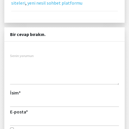
siteleri
,
yeni nesil sohbet platformu
Bir cevap bırakın.
Senin yorumun
İsim
*
E-posta
*