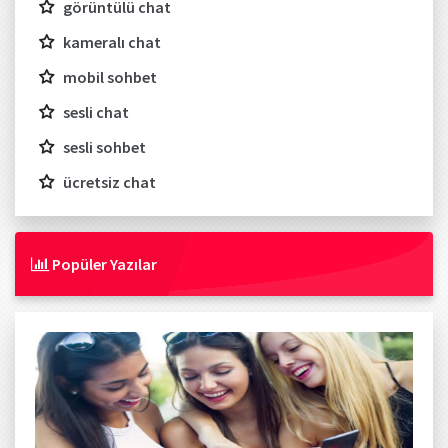
görüntülü chat
kameralı chat
mobil sohbet
sesli chat
sesli sohbet
ücretsiz chat
Popüler Yazılar