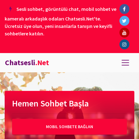
Sesli sohbet, görüntülü chat, mobil sohbet ve
kameralı arkadaşlık odaları Chatsesli.Net'te.
Ücretsiz üye olun, yeni insanlarla tanışın ve keyifli
sohbetlere katılın.
Chatsesli
.Net
Hemen Sohbet Başla
MOBIL SOHBETE BAĞLAN