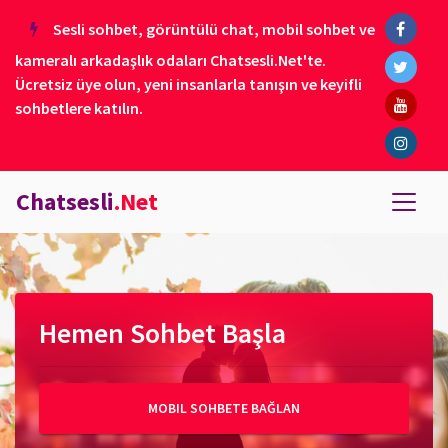
Sesli sohbet, görüntülü chat, mobil sohbet ve
kameralı arkadaşlık odaları Chatsesli.Net'te.
Ücretsiz üye olun, yeni insanlarla tanışın ve keyifli
sohbetlere katılın.
Chatsesli
.Net
Hemen Sohbet Başla
MOBIL SOHBETE BAĞLAN