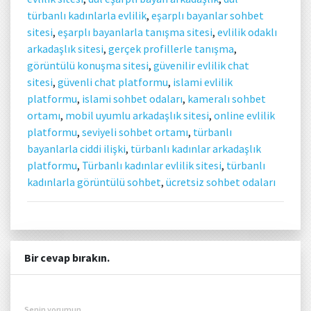
türbanlı kadınlarla evlilik
,
eşarplı bayanlar sohbet
sitesi
,
eşarplı bayanlarla tanışma sitesi
,
evlilik odaklı
arkadaşlık sitesi
,
gerçek profillerle tanışma
,
görüntülü konuşma sitesi
,
güvenilir evlilik chat
sitesi
,
güvenli chat platformu
,
islami evlilik
platformu
,
islami sohbet odaları
,
kameralı sohbet
ortamı
,
mobil uyumlu arkadaşlık sitesi
,
online evlilik
platformu
,
seviyeli sohbet ortamı
,
türbanlı
bayanlarla ciddi ilişki
,
türbanlı kadınlar arkadaşlık
platformu
,
Türbanlı kadınlar evlilik sitesi
,
türbanlı
kadınlarla görüntülü sohbet
,
ücretsiz sohbet odaları
Bir cevap bırakın.
Senin yorumun