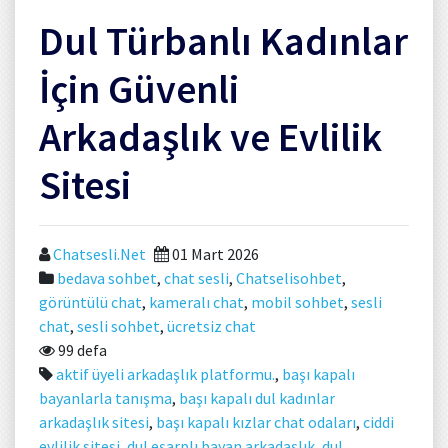
Dul Türbanlı Kadınlar
İçin Güvenli
Arkadaşlık ve Evlilik
Sitesi
Chatsesli.Net
01 Mart 2026
bedava sohbet
,
chat sesli
,
Chatselisohbet
,
görüntülü chat
,
kameralı chat
,
mobil sohbet
,
sesli
chat
,
sesli sohbet
,
ücretsiz chat
99 defa
aktif üyeli arkadaşlık platformu.
,
başı kapalı
bayanlarla tanışma
,
başı kapalı dul kadınlar
arkadaşlık sitesi
,
başı kapalı kızlar chat odaları
,
ciddi
evlilik sitesi
,
dul eşarplı bayan arkadaşlık
,
dul