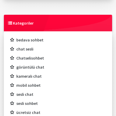
Kategoriler
bedava sohbet
chat sesli
Chatselisohbet
görüntülü chat
kameralı chat
mobil sohbet
sesli chat
sesli sohbet
ücretsiz chat